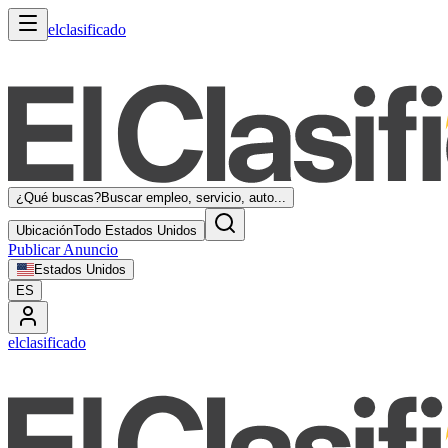
elclasificado
¿Qué buscas?
Buscar empleo, servicio, auto...
Ubicación
Todo Estados Unidos
Publicar Anuncio
Estados Unidos
ES
elclasificado