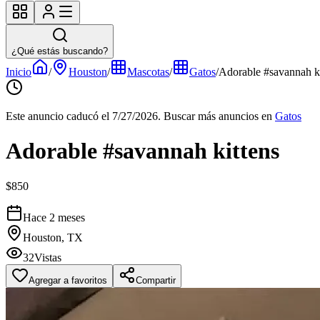
¿Qué estás buscando?
Inicio
/
Houston
/
Mascotas
/
Gatos
/
Adorable #savannah ki
Este anuncio caducó el 7/27/2026.
Buscar más anuncios en
Gatos
Adorable #savannah kittens
$850
Hace 2 meses
Houston, TX
32
Vistas
Agregar a favoritos
Compartir