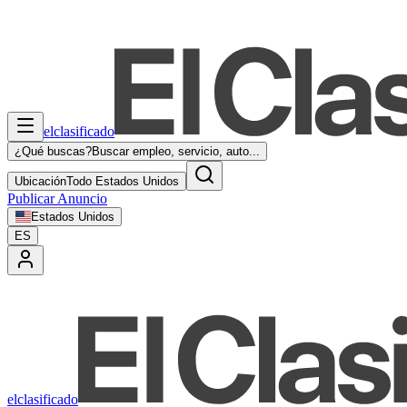
elclasificado
¿Qué buscas?
Buscar empleo, servicio, auto...
Ubicación
Todo Estados Unidos
Publicar Anuncio
Estados Unidos
ES
elclasificado