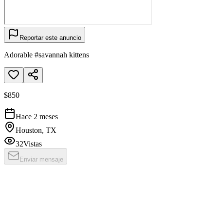
Reportar este anuncio
Adorable #savannah kittens
$850
Hace 2 meses
Houston, TX
32
Vistas
Enviar mensaje