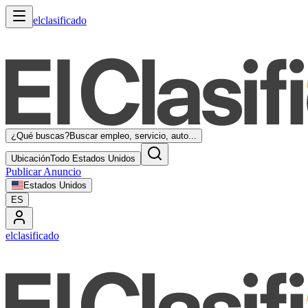
elclasificado
¿Qué buscas?
Buscar empleo, servicio, auto...
Ubicación
Todo Estados Unidos
Publicar Anuncio
Estados Unidos
ES
elclasificado