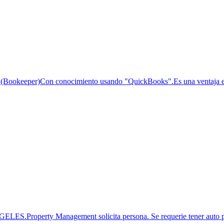
Con conocimiento usando "QuickBooks".Es una ventaja estar fa
 Management solicita persona. Se requerie tener auto propio.P