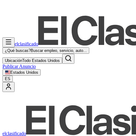
elclasificado
¿Qué buscas?
Buscar empleo, servicio, auto...
Ubicación
Todo Estados Unidos
Publicar Anuncio
Estados Unidos
ES
elclasificado