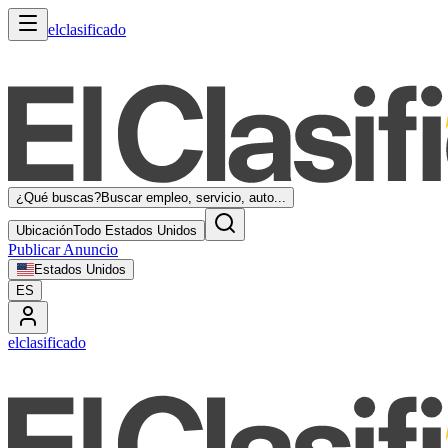
elclasificado
¿Qué buscas?
Buscar empleo, servicio, auto...
Ubicación
Todo Estados Unidos
Publicar Anuncio
Estados Unidos
ES
elclasificado