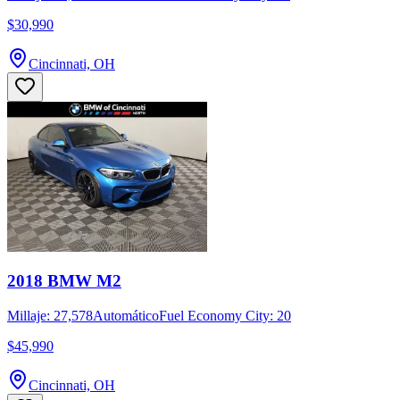
$30,990
Cincinnati, OH
2018 BMW M2
Millaje: 27,578
Automático
Fuel Economy City: 20
$45,990
Cincinnati, OH