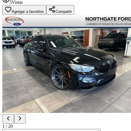
5
Vistas
Agregar a favoritos
Compartir
1
/
20