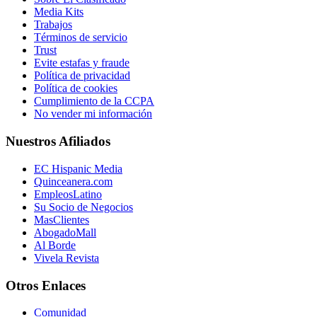
Media Kits
Trabajos
Términos de servicio
Trust
Evite estafas y fraude
Política de privacidad
Política de cookies
Cumplimiento de la CCPA
No vender mi información
Nuestros Afiliados
EC Hispanic Media
Quinceanera.com
EmpleosLatino
Su Socio de Negocios
MasClientes
AbogadoMall
Al Borde
Vivela Revista
Otros Enlaces
Comunidad