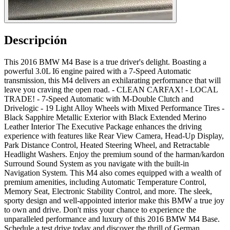
Descripción
This 2016 BMW M4 Base is a true driver's delight. Boasting a
powerful 3.0L I6 engine paired with a 7-Speed Automatic
transmission, this M4 delivers an exhilarating performance that will
leave you craving the open road. - CLEAN CARFAX! - LOCAL
TRADE! - 7-Speed Automatic with M-Double Clutch and
Drivelogic - 19 Light Alloy Wheels with Mixed Performance Tires -
Black Sapphire Metallic Exterior with Black Extended Merino
Leather Interior The Executive Package enhances the driving
experience with features like Rear View Camera, Head-Up Display,
Park Distance Control, Heated Steering Wheel, and Retractable
Headlight Washers. Enjoy the premium sound of the harman/kardon
Surround Sound System as you navigate with the built-in
Navigation System. This M4 also comes equipped with a wealth of
premium amenities, including Automatic Temperature Control,
Memory Seat, Electronic Stability Control, and more. The sleek,
sporty design and well-appointed interior make this BMW a true joy
to own and drive. Don't miss your chance to experience the
unparalleled performance and luxury of this 2016 BMW M4 Base.
Schedule a test drive today and discover the thrill of German