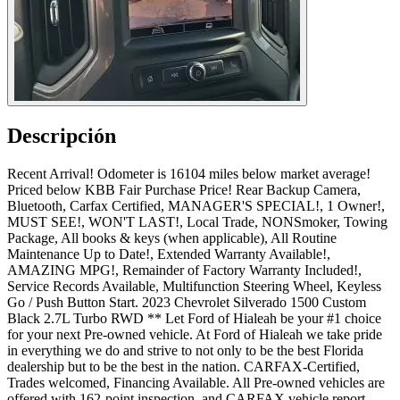
Descripción
Recent Arrival! Odometer is 16104 miles below market average!
Priced below KBB Fair Purchase Price! Rear Backup Camera,
Bluetooth, Carfax Certified, MANAGER'S SPECIAL!, 1 Owner!,
MUST SEE!, WON'T LAST!, Local Trade, NONSmoker, Towing
Package, All books & keys (when applicable), All Routine
Maintenance Up to Date!, Extended Warranty Available!,
AMAZING MPG!, Remainder of Factory Warranty Included!,
Service Records Available, Multifunction Steering Wheel, Keyless
Go / Push Button Start. 2023 Chevrolet Silverado 1500 Custom
Black 2.7L Turbo RWD ** Let Ford of Hialeah be your #1 choice
for your next Pre-owned vehicle. At Ford of Hialeah we take pride
in everything we do and strive to not only to be the best Florida
dealership but to be the best in the nation. CARFAX-Certified,
Trades welcomed, Financing Available. All Pre-owned vehicles are
offered with 162-point inspection, and CARFAX vehicle report.