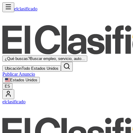
elclasificado
¿Qué buscas?
Buscar empleo, servicio, auto...
Ubicación
Todo Estados Unidos
Publicar Anuncio
Estados Unidos
ES
elclasificado