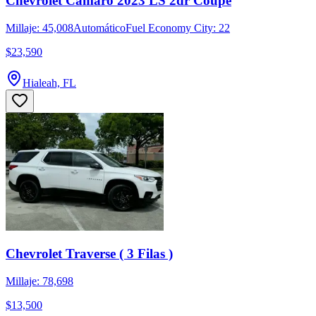
Chevrolet Camaro 2023 LS 2dr Coupe
Millaje: 45,008
Automático
Fuel Economy City: 22
$23,590
Hialeah, FL
Chevrolet Traverse ( 3 Filas )
Millaje: 78,698
$13,500