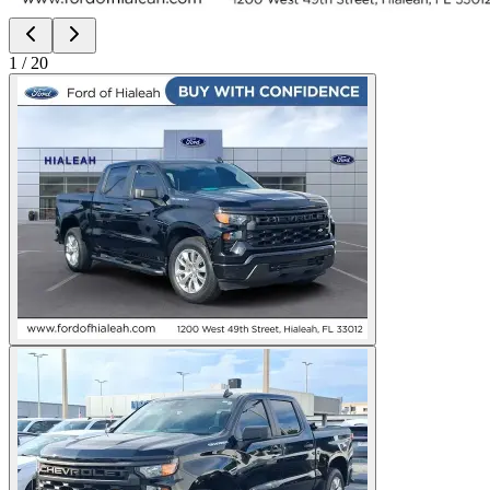
1
/
20