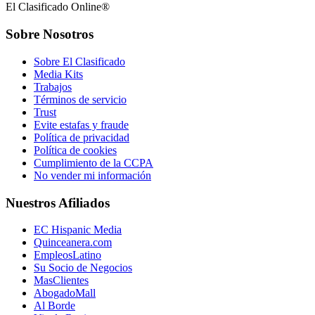
El Clasificado Online®
Sobre Nosotros
Sobre El Clasificado
Media Kits
Trabajos
Términos de servicio
Trust
Evite estafas y fraude
Política de privacidad
Política de cookies
Cumplimiento de la CCPA
No vender mi información
Nuestros Afiliados
EC Hispanic Media
Quinceanera.com
EmpleosLatino
Su Socio de Negocios
MasClientes
AbogadoMall
Al Borde