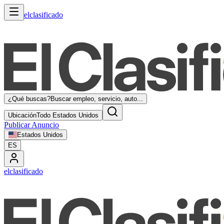
elclasificado
¿Qué buscas?
Buscar empleo, servicio, auto...
Ubicación
Todo Estados Unidos
Publicar Anuncio
Estados Unidos
ES
elclasificado