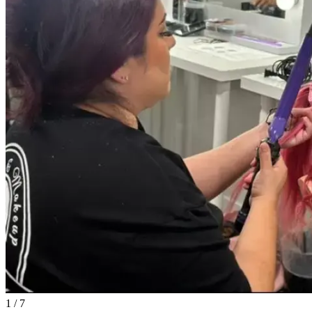
1
/
7