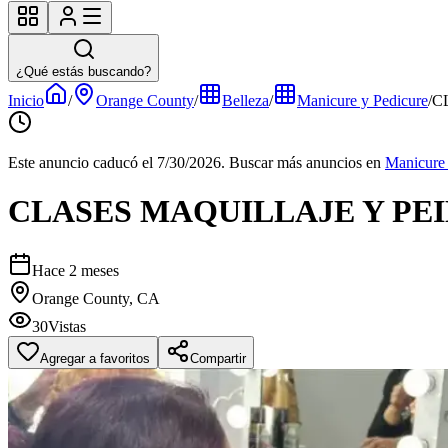
¿Qué estás buscando?
Inicio
/
Orange County
/
Belleza
/
Manicure y Pedicure
/
C
Este anuncio caducó el 7/30/2026.
Buscar más anuncios en
Manicure 
CLASES MAQUILLAJE Y PE
Hace 2 meses
Orange County, CA
30
Vistas
Agregar a favoritos
Compartir