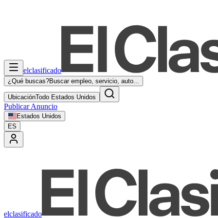
elclasificado
¿Qué buscas?
Buscar empleo, servicio, auto...
Ubicación
Todo Estados Unidos
Publicar Anuncio
Estados Unidos
ES
elclasificado