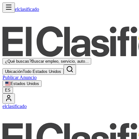
elclasificado
¿Qué buscas?
Buscar empleo, servicio, auto...
Ubicación
Todo Estados Unidos
Publicar Anuncio
Estados Unidos
ES
elclasificado