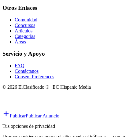
Otros Enlaces
Comunidad
Concursos
Artículos
Categorías
Áreas
Servicio y Apoyo
FAQ
Contáctanos
Consent Preferences
© 2026 ElClasificado ® | EC Hispanic Media
Publicar
Publicar Anuncio
Tus opciones de privacidad
Usamos cookies para operar el sitio, medir el tráfico y — con tu