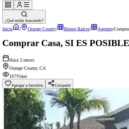
¿Qué estás buscando?
Inicio
/
Orange County
/
Bienes Raíces
/
Agentes
/
Comprar
Comprar Casa, SI ES POSIBLE
Hace 2 meses
Orange County, CA
167
Vistas
Agregar a favoritos
Compartir