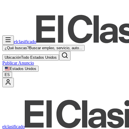
elclasificado
¿Qué buscas?
Buscar empleo, servicio, auto...
Ubicación
Todo Estados Unidos
Publicar Anuncio
Estados Unidos
ES
elclasificado