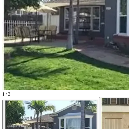
1
/
3