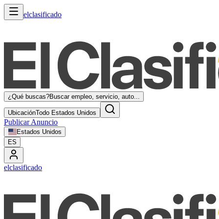
elclasificado
¿Qué buscas?
Buscar empleo, servicio, auto...
Ubicación
Todo Estados Unidos
Publicar Anuncio
Estados Unidos
ES
elclasificado