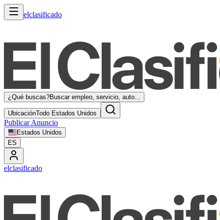
elclasificado
¿Qué buscas?
Buscar empleo, servicio, auto...
Ubicación
Todo Estados Unidos
Publicar Anuncio
Estados Unidos
ES
elclasificado