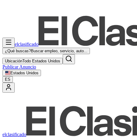
elclasificado
¿Qué buscas?
Buscar empleo, servicio, auto...
Ubicación
Todo Estados Unidos
Publicar Anuncio
Estados Unidos
ES
elclasificado