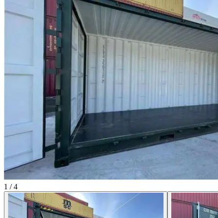
1
/
4