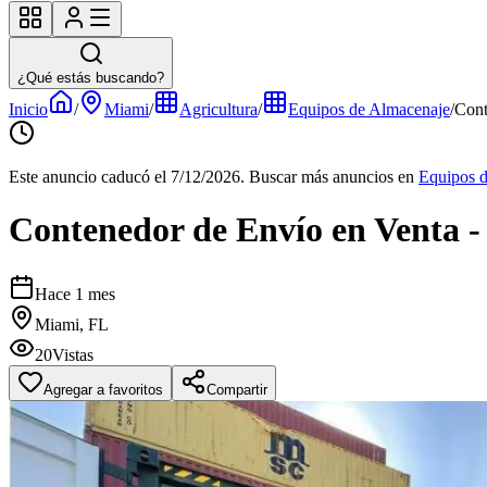
¿Qué estás buscando?
Inicio
/
Miami
/
Agricultura
/
Equipos de Almacenaje
/
Cont
Este anuncio caducó el 7/12/2026.
Buscar más anuncios en
Equipos 
Contenedor de Envío en Venta 
Hace 1 mes
Miami, FL
20
Vistas
Agregar a favoritos
Compartir