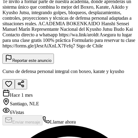
Te invito a formar parte de nuestra academia, donde aprenderás un
sistema único que combina lo mejor del Boxeo, Karate, Aikido y
Kyusho Jutsu, integrando golpes, bloqueos, desplazamientos,
controles, proyecciones y técnicas de defensa personal adaptadas a
situaciones reales. ACADEMIA BOKENKAIDO Hanshi Sensei
Manuel Marín Representante Nacional del Kyusho Jutsu Budo Kai
Contacto directo a whatsapp https://wa.link/aroldt Asegura tu lugar
para una clase gratis 100% práctica Formulario para reservar tu clase
https://forms.gle/jJesrAiXnLX7Fefq7 Stgo de Chile
Reportar este anuncio
Curso de defensa personal integral con boxeo, karate y kyusho
Hace 1 mes
Santiago, NLE
6
Vistas
Llamar ahora
Enviar mensaje