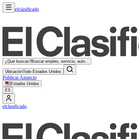
elclasificado
¿Qué buscas?
Buscar empleo, servicio, auto...
Ubicación
Todo Estados Unidos
Publicar Anuncio
Estados Unidos
ES
elclasificado