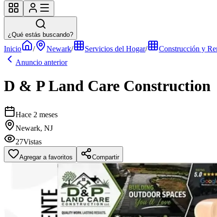
¿Qué estás buscando?
Inicio
/
Newark
/
Servicios del Hogar
/
Construcción y Re
Anuncio anterior
D & P Land Care Construction
Hace 2 meses
Newark, NJ
27
Vistas
Agregar a favoritos
Compartir