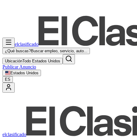
elclasificado
¿Qué buscas?
Buscar empleo, servicio, auto...
Ubicación
Todo Estados Unidos
Publicar Anuncio
Estados Unidos
ES
elclasificado