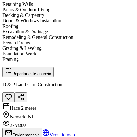
Retaining Walls
Patios & Outdoor Living
Decking & Carpentry
Doors & Windows Installation
Roofing
Excavation & Drainage
Remodeling & General Construction
French Drains
Grading & Leveling
Foundation Work
Framing
Reportar este anuncio
D & P Land Care Construction
Hace 2 meses
Newark, NJ
27
Vistas
Ver sitio web
Enviar mensaje