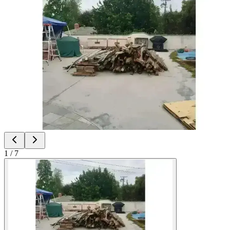
1
/
7