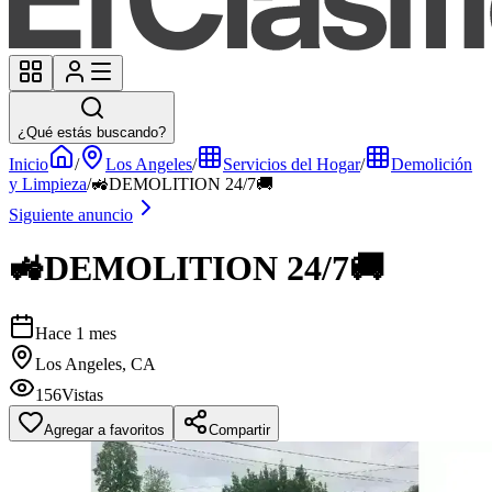
¿Qué estás buscando?
Inicio
/
Los Angeles
/
Servicios del Hogar
/
Demolición
y Limpieza
/
🚜DEMOLITION 24/7🚚
Siguiente anuncio
🚜DEMOLITION 24/7🚚
Hace 1 mes
Los Angeles, CA
156
Vistas
Agregar a favoritos
Compartir