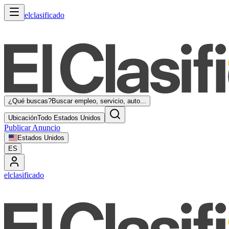
elclasificado
¿Qué buscas?
Buscar empleo, servicio, auto...
Ubicación
Todo Estados Unidos
Publicar Anuncio
Estados Unidos
ES
elclasificado