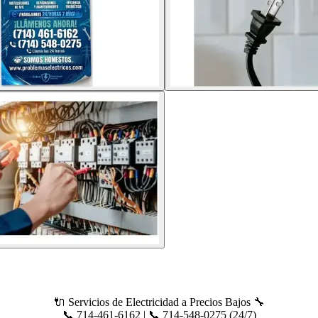
🔌 Servicios de Electricidad a Precios Bajos 🔧
📞 714-461-6162 | 📞 714-548-0275 (24/7)