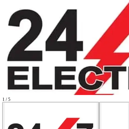
1
/
5