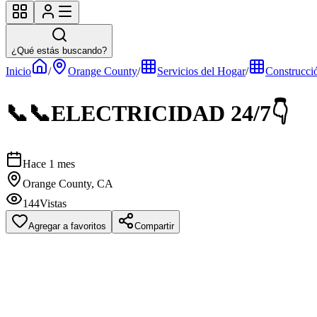
¿Qué estás buscando?
Inicio
/
Orange County
/
Servicios del Hogar
/
Construcci
📞📞ELECTRICIDAD 24/7👇
Hace 1 mes
Orange County, CA
144
Vistas
Agregar a favoritos
Compartir