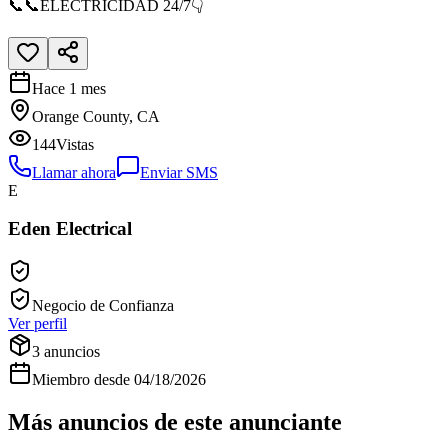
📞📞ELECTRICIDAD 24/7👇
Hace 1 mes
Orange County, CA
144
Vistas
Llamar ahora
Enviar SMS
E
Eden Electrical
Negocio de Confianza
Ver perfil
3
anuncios
Miembro desde
04/18/2026
Más anuncios de este anunciante