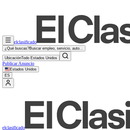
elclasificado
¿Qué buscas?
Buscar empleo, servicio, auto...
Ubicación
Todo Estados Unidos
Publicar Anuncio
Estados Unidos
ES
elclasificado