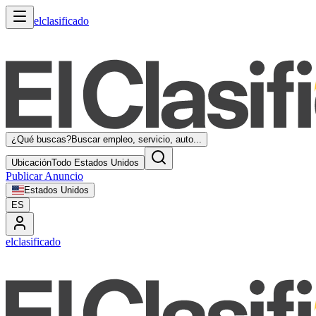
elclasificado
¿Qué buscas?
Buscar empleo, servicio, auto...
Ubicación
Todo Estados Unidos
Publicar Anuncio
Estados Unidos
ES
elclasificado