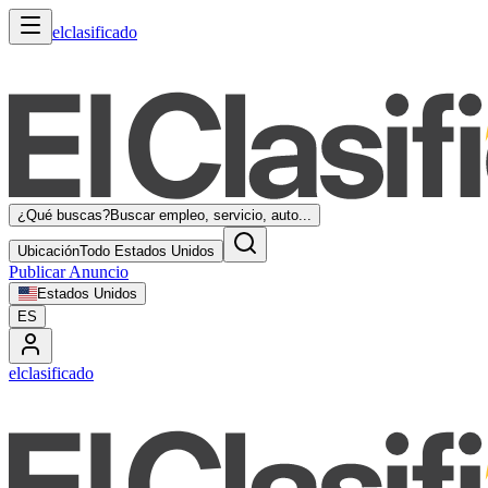
elclasificado
¿Qué buscas?
Buscar empleo, servicio, auto...
Ubicación
Todo Estados Unidos
Publicar Anuncio
Estados Unidos
ES
elclasificado