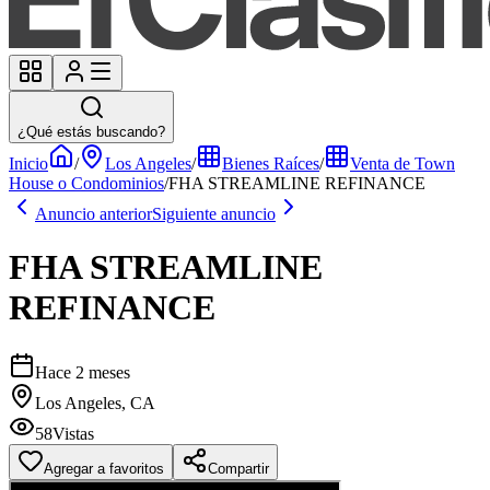
¿Qué estás buscando?
Inicio
/
Los Angeles
/
Bienes Raíces
/
Venta de Town
House o Condominios
/
FHA STREAMLINE REFINANCE
Anuncio anterior
Siguiente anuncio
FHA STREAMLINE
REFINANCE
Hace 2 meses
Los Angeles, CA
58
Vistas
Agregar a favoritos
Compartir