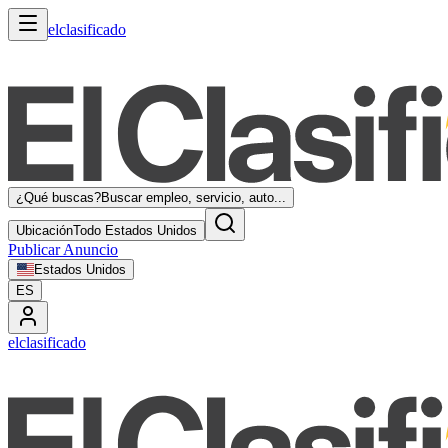
elclasificado
¿Qué buscas?
Buscar empleo, servicio, auto...
Ubicación
Todo Estados Unidos
Publicar Anuncio
Estados Unidos
ES
elclasificado