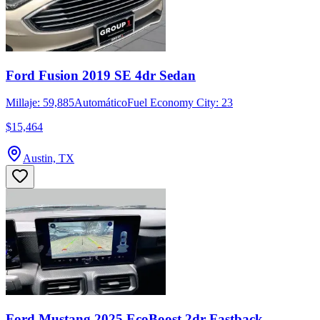
Ford Fusion 2019 SE 4dr Sedan
Millaje: 59,885
Automático
Fuel Economy City: 23
$15,464
Austin, TX
Ford Mustang 2025 EcoBoost 2dr Fastback