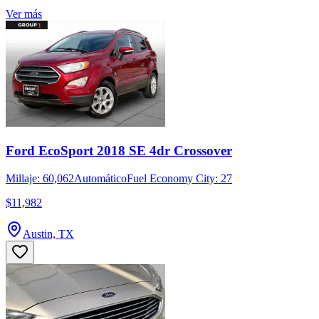
Ver más
Ford EcoSport 2018 SE 4dr Crossover
Millaje: 60,062
Automático
Fuel Economy City: 27
$11,982
Austin, TX