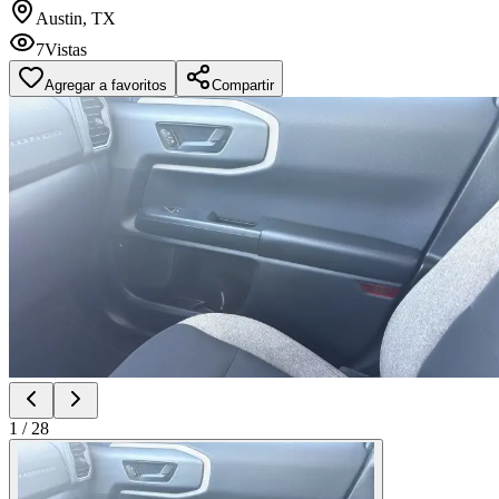
Austin, TX
7
Vistas
Agregar a favoritos
Compartir
1
/
28