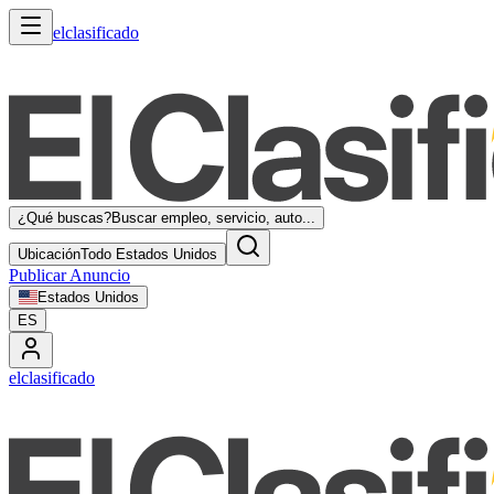
elclasificado
¿Qué buscas?
Buscar empleo, servicio, auto...
Ubicación
Todo Estados Unidos
Publicar Anuncio
Estados Unidos
ES
elclasificado