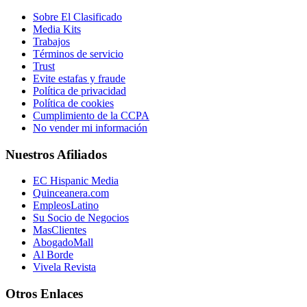
Sobre El Clasificado
Media Kits
Trabajos
Términos de servicio
Trust
Evite estafas y fraude
Política de privacidad
Política de cookies
Cumplimiento de la CCPA
No vender mi información
Nuestros Afiliados
EC Hispanic Media
Quinceanera.com
EmpleosLatino
Su Socio de Negocios
MasClientes
AbogadoMall
Al Borde
Vivela Revista
Otros Enlaces