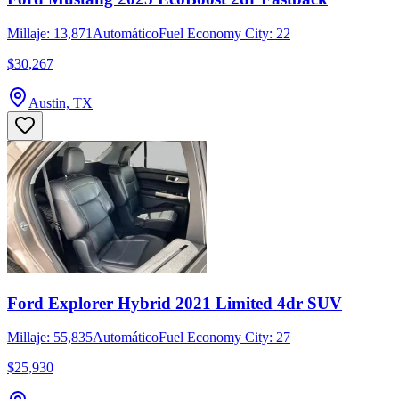
Millaje: 13,871
Automático
Fuel Economy City: 22
$30,267
Austin, TX
Ford Explorer Hybrid 2021 Limited 4dr SUV
Millaje: 55,835
Automático
Fuel Economy City: 27
$25,930