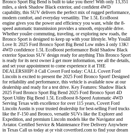
Bronco Sport Big Bend is built to take you there! With only 13,351
miles, a sleek Shadow Black exterior, and confident 4WD
capability, this SUV delivers the perfect mix of rugged performance,
modern comfort, and everyday versatility. The 1.5L EcoBoost
engine gives you the power and efficiency you want, while the 8-
speed automatic transmission provides a smooth, enjoyable drive.
Whether youâre commuting, traveling, or exploring new roads, the
Bronco Sport is designed to keep up with your lifestyle. Why Youâll
Love It: 2025 Ford Bronco Sport Big Bend Low miles â only 13K!
4WD confidence 1.5L EcoBoost performance Bold Shadow Black
exterior Spacious SUV design ready for anything This Bronco Sport
is ready for its next owner â get more information, see all the details,
and set your appointment to come experience it at THE
DEALERSHIP! ð Call Covert Ford today: CALL Covert Ford
Lincoln is excited to present the 2025 Ford Bronco Sport! Designed
for reliability and performance, this vehicle is available now at our
dealership and ready for a test drive. Key Features: Shadow Black
2025 Ford Bronco Sport Big Bend 2025 Ford Bronco Sport 4D
Sport Utility Big Bend 1.5L EcoBoost 8-Speed Automatic 4WD
Serving Texas with excellence for over 115 years, Covert Ford
Lincoln Austin is your trusted dealership for best-selling Ford trucks
like the F-150 and Bronco, versatile SUVs like the Explorer and
Expedition, and premium Lincoln models like the Navigator and
Aviator. Certified Service & Maintenance Free Delivery Anywhere
in Texas Call us today at or visit covertford.com to find your dream