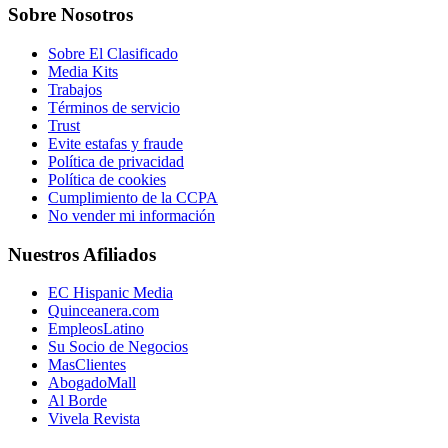
Sobre Nosotros
Sobre El Clasificado
Media Kits
Trabajos
Términos de servicio
Trust
Evite estafas y fraude
Política de privacidad
Política de cookies
Cumplimiento de la CCPA
No vender mi información
Nuestros Afiliados
EC Hispanic Media
Quinceanera.com
EmpleosLatino
Su Socio de Negocios
MasClientes
AbogadoMall
Al Borde
Vivela Revista