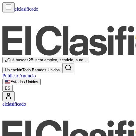
elclasificado
¿Qué buscas?
Buscar empleo, servicio, auto...
Ubicación
Todo Estados Unidos
Publicar Anuncio
Estados Unidos
ES
elclasificado