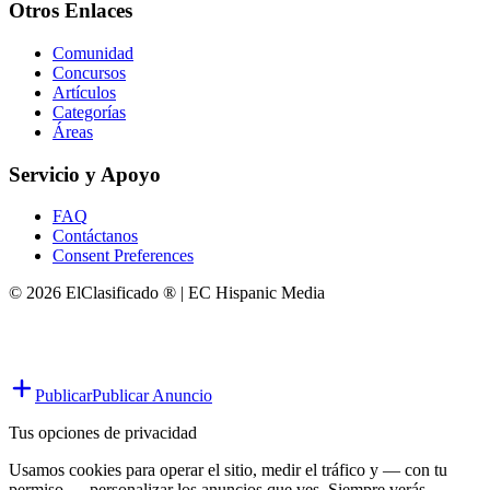
Otros Enlaces
Comunidad
Concursos
Artículos
Categorías
Áreas
Servicio y Apoyo
FAQ
Contáctanos
Consent Preferences
© 2026 ElClasificado ® | EC Hispanic Media
Publicar
Publicar Anuncio
Tus opciones de privacidad
Usamos cookies para operar el sitio, medir el tráfico y — con tu
permiso — personalizar los anuncios que ves. Siempre verás