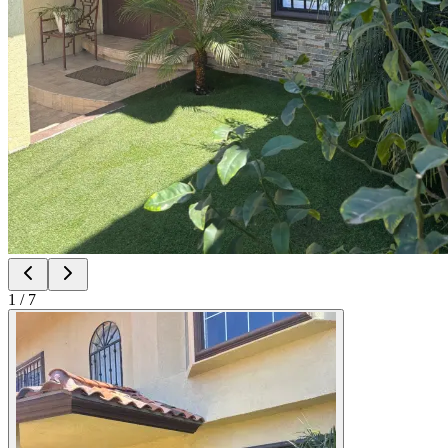
1
/
7