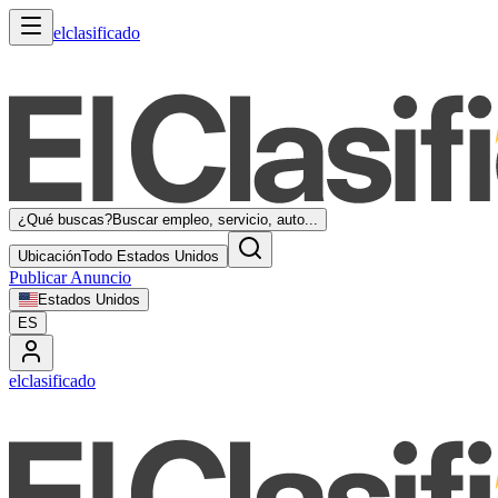
elclasificado
¿Qué buscas?
Buscar empleo, servicio, auto...
Ubicación
Todo Estados Unidos
Publicar Anuncio
Estados Unidos
ES
elclasificado