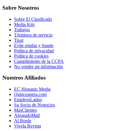
Sobre Nosotros
Sobre El Clasificado
Media Kits
Trabajos
Términos de servicio
Trust
Evite estafas y fraude
Política de privacidad
Política de cookies
Cumplimiento de la CCPA
No vender mi información
Nuestros Afiliados
EC Hispanic Media
Quinceanera.com
EmpleosLatino
Su Socio de Negocios
MasClientes
AbogadoMall
Al Borde
Vivela Revista