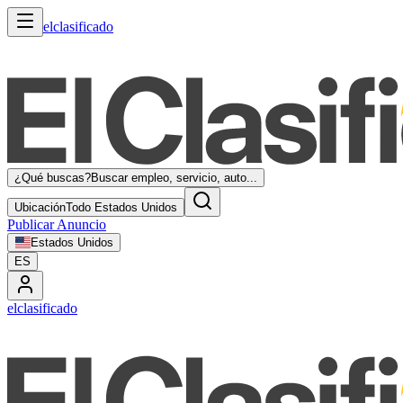
elclasificado
¿Qué buscas?
Buscar empleo, servicio, auto...
Ubicación
Todo Estados Unidos
Publicar Anuncio
Estados Unidos
ES
elclasificado