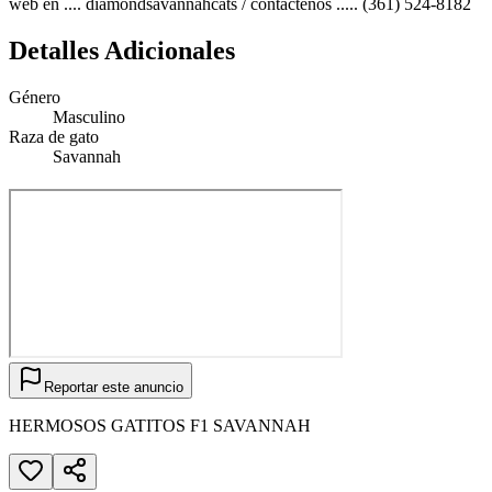
web en .... diamondsavannahcats / contáctenos ..... (361) 524-8182‬
Detalles Adicionales
Género
Masculino
Raza de gato
Savannah
Reportar este anuncio
HERMOSOS GATITOS F1 SAVANNAH