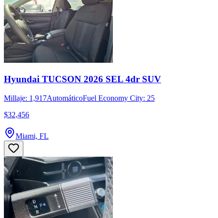
Hyundai TUCSON 2026 SEL 4dr SUV
Millaje: 1,917
Automático
Fuel Economy City: 25
$32,456
Miami, FL