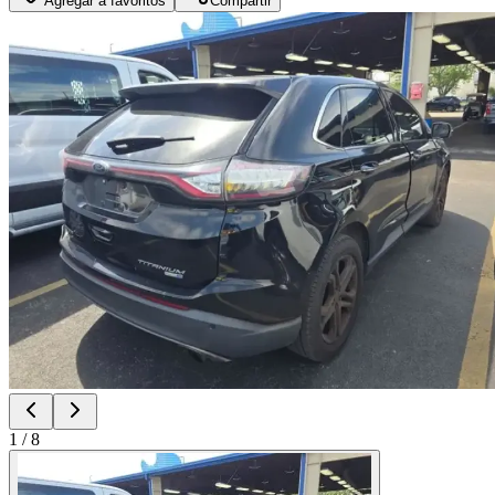
Agregar a favoritos
Compartir
1
/
8