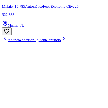
Millaje: 15,785
Automático
Fuel Economy City: 25
$22,888
Miami, FL
Anuncio anterior
Siguiente anuncio