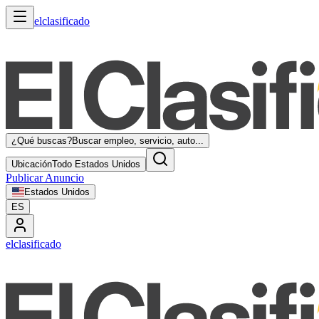
elclasificado
¿Qué buscas?
Buscar empleo, servicio, auto...
Ubicación
Todo Estados Unidos
Publicar Anuncio
Estados Unidos
ES
elclasificado