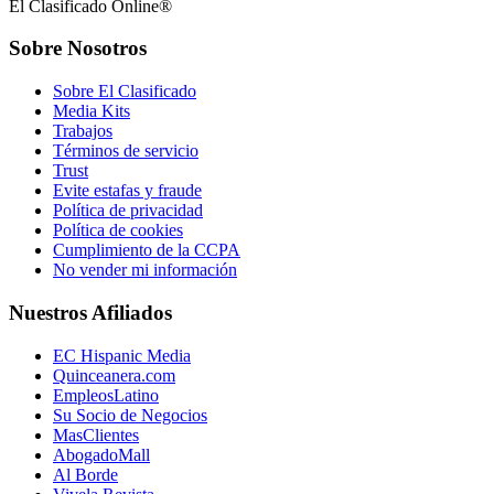
El Clasificado Online®
Sobre Nosotros
Sobre El Clasificado
Media Kits
Trabajos
Términos de servicio
Trust
Evite estafas y fraude
Política de privacidad
Política de cookies
Cumplimiento de la CCPA
No vender mi información
Nuestros Afiliados
EC Hispanic Media
Quinceanera.com
EmpleosLatino
Su Socio de Negocios
MasClientes
AbogadoMall
Al Borde