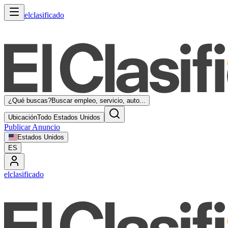
elclasificado
¿Qué buscas?
Buscar empleo, servicio, auto...
Ubicación
Todo Estados Unidos
Publicar Anuncio
Estados Unidos
ES
elclasificado