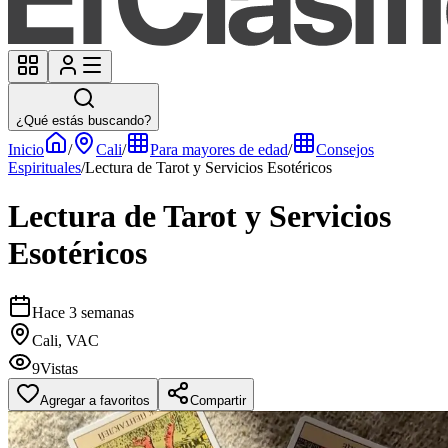
¿Qué estás buscando?
Inicio
/
Cali
/
Para mayores de edad
/
Consejos
Espirituales
/
Lectura de Tarot y Servicios Esotéricos
Lectura de Tarot y Servicios
Esotéricos
Hace 3 semanas
Cali, VAC
9
Vistas
Agregar a favoritos
Compartir