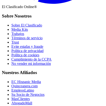
El Clasificado Online®
Sobre Nosotros
Sobre El Clasificado
Media Kits
Trabajos
Términos de servicio
Trust
Evite estafas y fraude
Política de privacidad
Política de cookies
Cumplimiento de la CCPA
No vender mi información
Nuestros Afiliados
EC Hispanic Media
Quinceanera.com
EmpleosLatino
Su Socio de Negocios
MasClientes
AbogadoMall