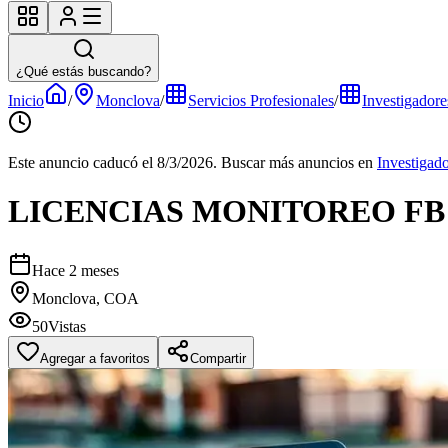
¿Qué estás buscando?
Inicio
/
Monclova
/
Servicios Profesionales
/
Investigadore
Este anuncio caducó el 8/3/2026.
Buscar más anuncios en
Investigad
LICENCIAS MONITOREO FB
Hace 2 meses
Monclova, COA
50
Vistas
Agregar a favoritos
Compartir