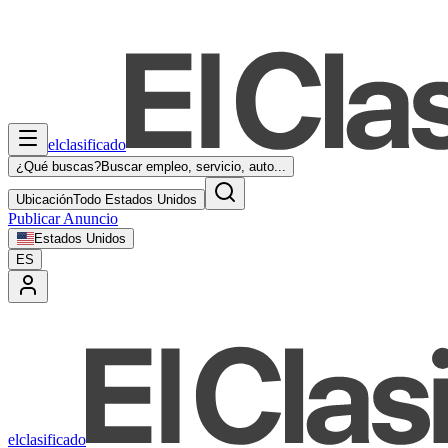
elclasificado
¿Qué buscas?
Buscar empleo, servicio, auto...
Ubicación
Todo Estados Unidos
Publicar Anuncio
Estados Unidos
ES
elclasificado