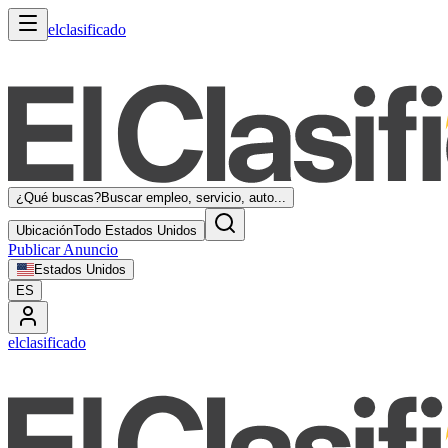
elclasificado
¿Qué buscas?
Buscar empleo, servicio, auto...
Ubicación
Todo Estados Unidos
Publicar Anuncio
Estados Unidos
ES
elclasificado