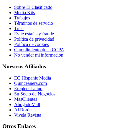
Sobre El Clasificado
Media Kits
Trabajos
Términos de servicio
Trust
Evite estafas y fraude
Política de privacidad
Política de cookies
Cumplimiento de la CCPA
No vender mi información
Nuestros Afiliados
EC Hispanic Media
Quinceanera.com
EmpleosLatino
Su Socio de Negocios
MasClientes
AbogadoMall
Al Borde
Vivela Revista
Otros Enlaces