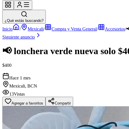
¿Qué estás buscando?
Inicio
/
Mexicali
/
Compra y Venta General
/
Accesorios
/

Siguiente anuncio
📢 lonchera verde nueva solo $4
$400
Hace 1 mes
Mexicali, BCN
13
Vistas
Agregar a favoritos
Compartir