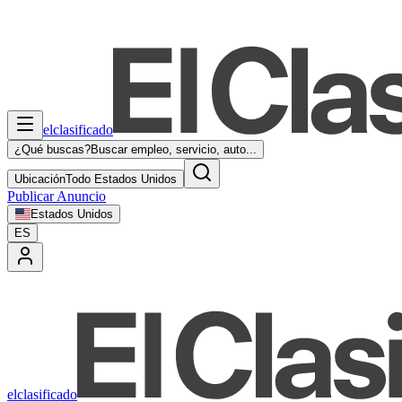
elclasificado
¿Qué buscas?
Buscar empleo, servicio, auto...
Ubicación
Todo Estados Unidos
Publicar Anuncio
Estados Unidos
ES
elclasificado