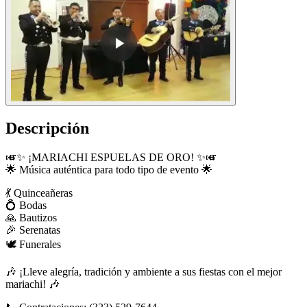
Descripción
🎺✨ ¡MARIACHI ESPUELAS DE ORO! ✨🎺
🌟 Música auténtica para todo tipo de evento 🌟
💃 Quinceañeras
💍 Bodas
🙏 Bautizos
🎉 Serenatas
🕊️ Funerales
🎶 ¡Lleve alegría, tradición y ambiente a sus fiestas con el mejor
mariachi! 🎶