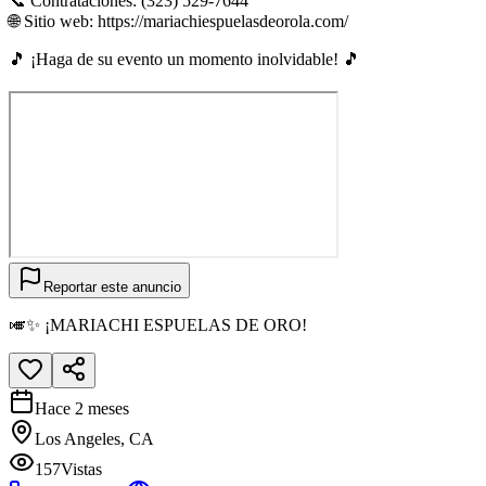
📞 Contrataciones: (323) 529-7644
🌐 Sitio web: https://mariachiespuelasdeorola.com/
🎵 ¡Haga de su evento un momento inolvidable! 🎵
Reportar este anuncio
🎺✨ ¡MARIACHI ESPUELAS DE ORO!
Hace 2 meses
Los Angeles, CA
157
Vistas