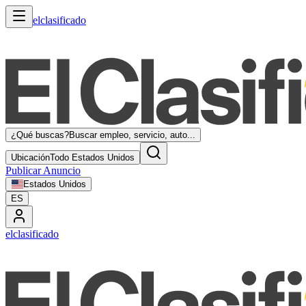
elclasificado
¿Qué buscas?
Buscar empleo, servicio, auto...
Ubicación
Todo Estados Unidos
Publicar Anuncio
Estados Unidos
ES
elclasificado