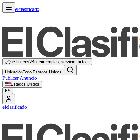
elclasificado
¿Qué buscas?
Buscar empleo, servicio, auto...
Ubicación
Todo Estados Unidos
Publicar Anuncio
Estados Unidos
ES
elclasificado