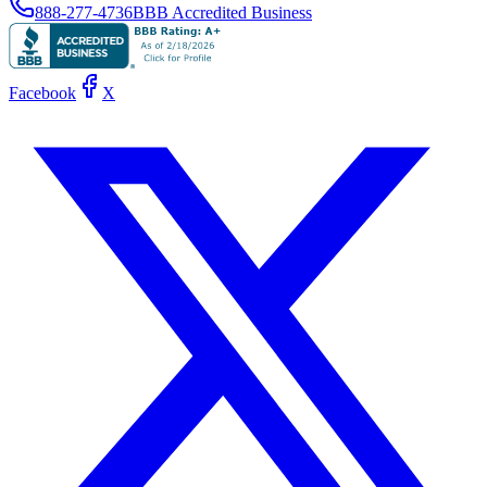
888-277-4736
BBB Accredited Business
Facebook
X