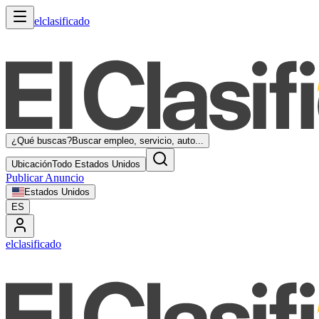
elclasificado
¿Qué buscas?
Buscar empleo, servicio, auto...
Ubicación
Todo Estados Unidos
Publicar Anuncio
Estados Unidos
ES
elclasificado