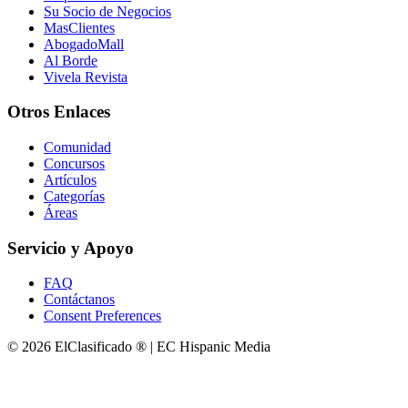
Su Socio de Negocios
MasClientes
AbogadoMall
Al Borde
Vivela Revista
Otros Enlaces
Comunidad
Concursos
Artículos
Categorías
Áreas
Servicio y Apoyo
FAQ
Contáctanos
Consent Preferences
© 2026 ElClasificado ® | EC Hispanic Media