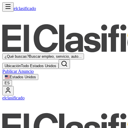
elclasificado
¿Qué buscas?
Buscar empleo, servicio, auto...
Ubicación
Todo Estados Unidos
Publicar Anuncio
Estados Unidos
ES
elclasificado