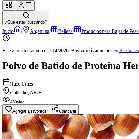
¿Qué estás buscando?
Inicio
/
Argentina
/
Belleza
/
Productos para Bajar de Peso
Este anuncio caducó el 7/14/2026.
Buscar más anuncios en
Productos
Polvo de Batido de Proteína Her
Hace 1 mes
Chilecito, AR-F
2
Vistas
Agregar a favoritos
Compartir