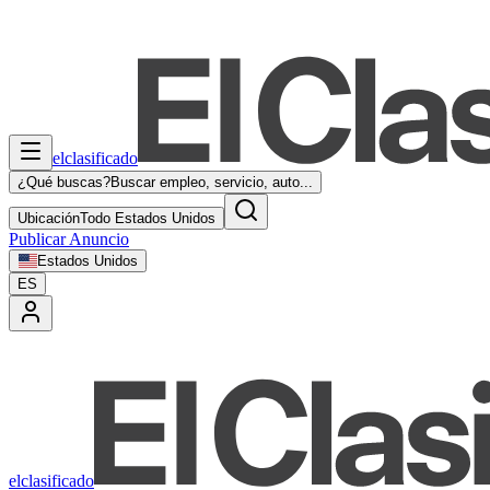
elclasificado
¿Qué buscas?
Buscar empleo, servicio, auto...
Ubicación
Todo Estados Unidos
Publicar Anuncio
Estados Unidos
ES
elclasificado