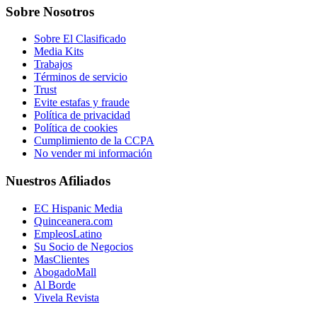
Sobre Nosotros
Sobre El Clasificado
Media Kits
Trabajos
Términos de servicio
Trust
Evite estafas y fraude
Política de privacidad
Política de cookies
Cumplimiento de la CCPA
No vender mi información
Nuestros Afiliados
EC Hispanic Media
Quinceanera.com
EmpleosLatino
Su Socio de Negocios
MasClientes
AbogadoMall
Al Borde
Vivela Revista