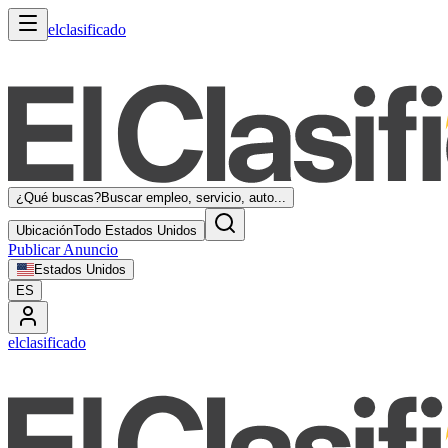
elclasificado
¿Qué buscas?
Buscar empleo, servicio, auto...
Ubicación
Todo Estados Unidos
Publicar Anuncio
Estados Unidos
ES
elclasificado