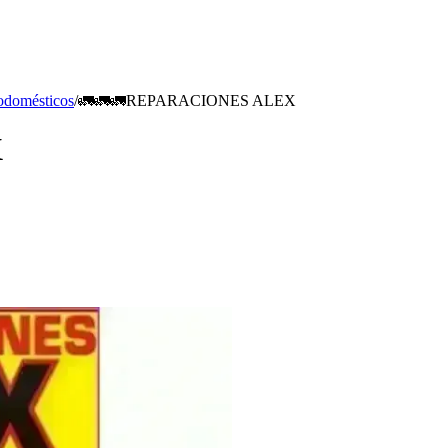
odomésticos
/
🚛🚛🚛REPARACIONES ALEX
X