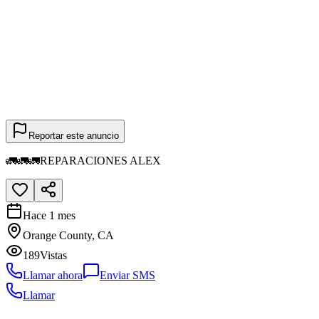
Reportar este anuncio
🚛🚛🚛REPARACIONES ALEX
Hace 1 mes
Orange County, CA
189
Vistas
Llamar ahora
Enviar SMS
Llamar