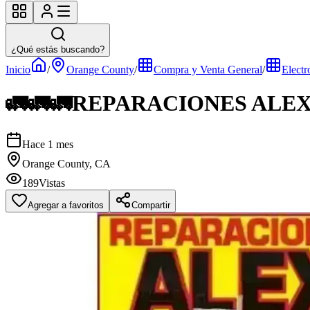
¿Qué estás buscando?
Inicio
/
Orange County
/
Compra y Venta General
/
Electr
🚛🚛🚛REPARACIONES ALE
Hace 1 mes
Orange County, CA
189
Vistas
Agregar a favoritos
Compartir