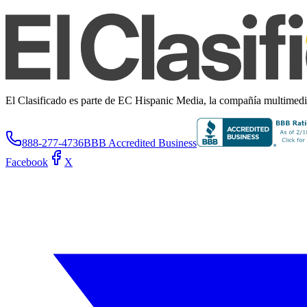
El Clasificado es parte de EC Hispanic Media, la compañía multimedia 
888-277-4736
BBB Accredited Business
Facebook
X