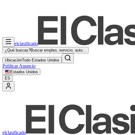
elclasificado
¿Qué buscas?
Buscar empleo, servicio, auto...
Ubicación
Todo Estados Unidos
Publicar Anuncio
Estados Unidos
ES
elclasificado