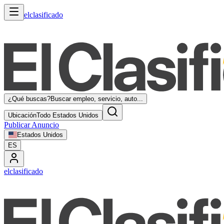
elclasificado
¿Qué buscas?
Buscar empleo, servicio, auto...
Ubicación
Todo Estados Unidos
Publicar Anuncio
Estados Unidos
ES
elclasificado