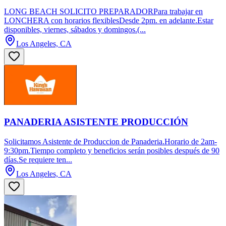
LONG BEACH SOLICITO PREPARADORPara trabajar en
LONCHERA con horarios flexiblesDesde 2pm. en adelante.Estar
disponibles, viernes, sábados y domingos.(...
Los Angeles, CA
PANADERIA ASISTENTE PRODUCCIÓN
Solicitamos Asistente de Produccion de Panaderia.Horario de 2am-
9:30pm.Tiempo completo y beneficios serán posibles después de 90
días.Se requiere ten...
Los Angeles, CA