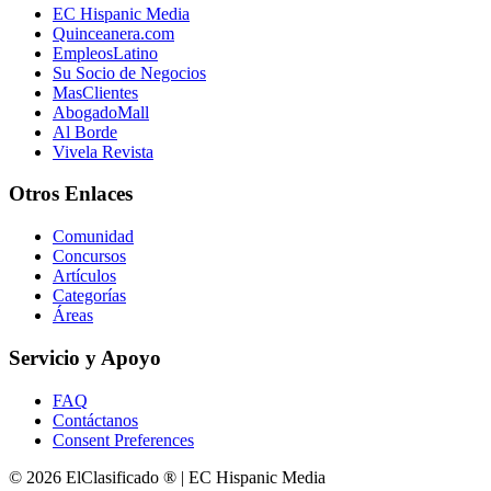
EC Hispanic Media
Quinceanera.com
EmpleosLatino
Su Socio de Negocios
MasClientes
AbogadoMall
Al Borde
Vivela Revista
Otros Enlaces
Comunidad
Concursos
Artículos
Categorías
Áreas
Servicio y Apoyo
FAQ
Contáctanos
Consent Preferences
© 2026 ElClasificado ® | EC Hispanic Media