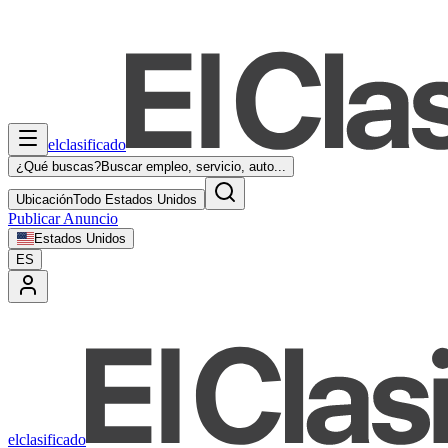
elclasificado
¿Qué buscas?
Buscar empleo, servicio, auto...
Ubicación
Todo Estados Unidos
Publicar Anuncio
Estados Unidos
ES
elclasificado