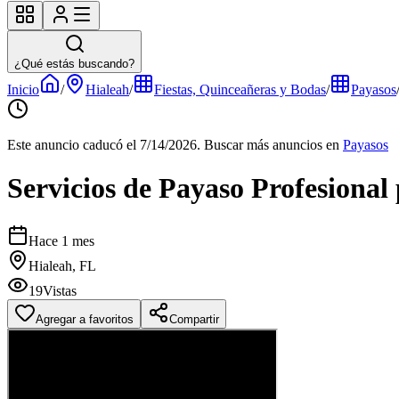
¿Qué estás buscando?
Inicio
/
Hialeah
/
Fiestas, Quinceañeras y Bodas
/
Payasos
Este anuncio caducó el 7/14/2026.
Buscar más anuncios en
Payasos
Servicios de Payaso Profesional
Hace 1 mes
Hialeah, FL
19
Vistas
Agregar a favoritos
Compartir