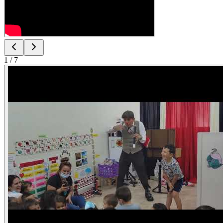
1
/
7