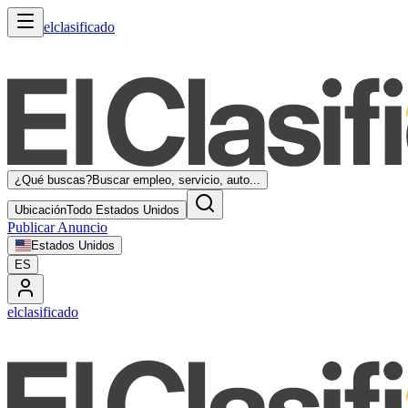
elclasificado
¿Qué buscas?
Buscar empleo, servicio, auto...
Ubicación
Todo Estados Unidos
Publicar Anuncio
Estados Unidos
ES
elclasificado