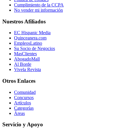
Cumplimiento de la CCPA
No vender mi información
Nuestros Afiliados
EC Hispanic Media
Quinceanera.com
EmpleosLatino
Su Socio de Negocios
MasClientes
AbogadoMall
Al Borde
Vivela Revista
Otros Enlaces
Comunidad
Concursos
Artículos
Categorías
Áreas
Servicio y Apoyo