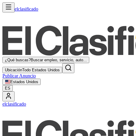
elclasificado
¿Qué buscas?
Buscar empleo, servicio, auto...
Ubicación
Todo Estados Unidos
Publicar Anuncio
Estados Unidos
ES
elclasificado