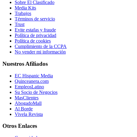
Sobre El Clasificado
Media Kits
Trabajos
Términos de servicio
Trust
Evite estafas y fraude
Política de privacidad
Política de cookies
Cumplimiento de la CCPA
No vender mi información
Nuestros Afiliados
EC Hispanic Media
Quinceanera.com
EmpleosLatino
Su Socio de Negocios
MasClientes
AbogadoMall
Al Borde
Vivela Revista
Otros Enlaces