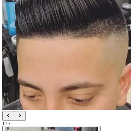
1
/
7