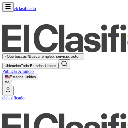
elclasificado
¿Qué buscas?
Buscar empleo, servicio, auto...
Ubicación
Todo Estados Unidos
Publicar Anuncio
Estados Unidos
ES
elclasificado