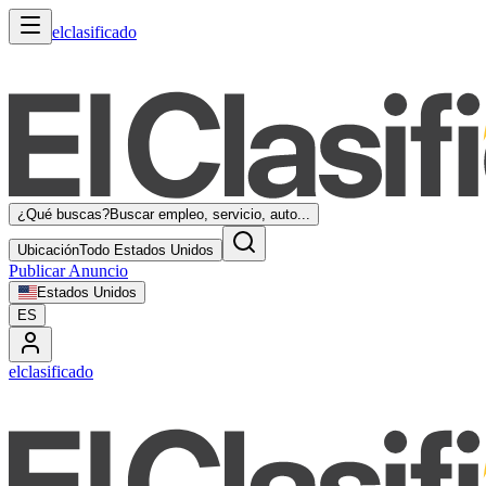
elclasificado
¿Qué buscas?
Buscar empleo, servicio, auto...
Ubicación
Todo Estados Unidos
Publicar Anuncio
Estados Unidos
ES
elclasificado