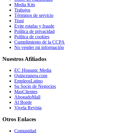
Media Kits
Trabajos
Términos de servicio
Trust
Evite estafas y fraude
Política de privacidad
Política de cookies
Cumplimiento de la CCPA
No vender mi información
Nuestros Afiliados
EC Hispanic Media
Quinceanera.com
EmpleosLatino
Su Socio de Negocios
MasClientes
AbogadoMall
Al Borde
Vivela Revista
Otros Enlaces
Comunidad