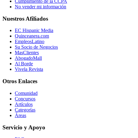
Cumplimiento de la CCPA
No vender mi información
Nuestros Afiliados
EC Hispanic Media
Quinceanera.com
EmpleosLatino
Su Socio de Negocios
MasClientes
AbogadoMall
Al Borde
Vivela Revista
Otros Enlaces
Comunidad
Concursos
Artículos
Categorías
Áreas
Servicio y Apoyo