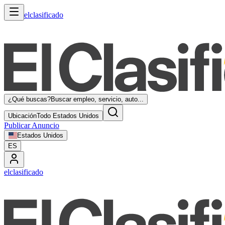
elclasificado
¿Qué buscas?
Buscar empleo, servicio, auto...
Ubicación
Todo Estados Unidos
Publicar Anuncio
Estados Unidos
ES
elclasificado