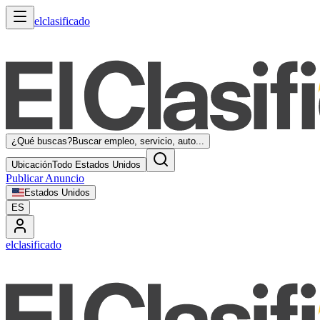
elclasificado
¿Qué buscas?
Buscar empleo, servicio, auto...
Ubicación
Todo Estados Unidos
Publicar Anuncio
Estados Unidos
ES
elclasificado