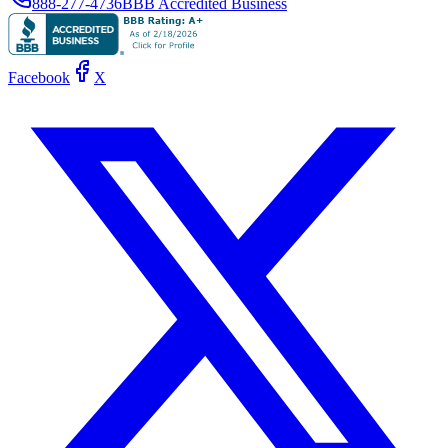
888-277-4736
BBB Accredited Business
Facebook
X