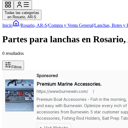
Todas las categorías
en Rosario, AR-S
Inicio
/
Rosario, AR-S
/
Compra y Venta General
/
Lanchas, Botes y 
Partes para lanchas en Rosario
0
resultados
Filtros