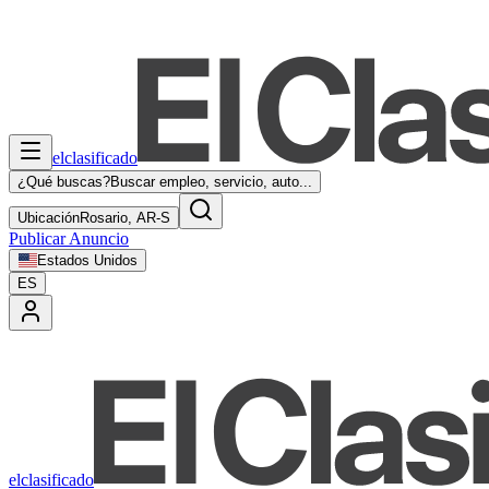
elclasificado
¿Qué buscas?
Buscar empleo, servicio, auto...
Ubicación
Rosario, AR-S
Publicar Anuncio
Estados Unidos
ES
elclasificado