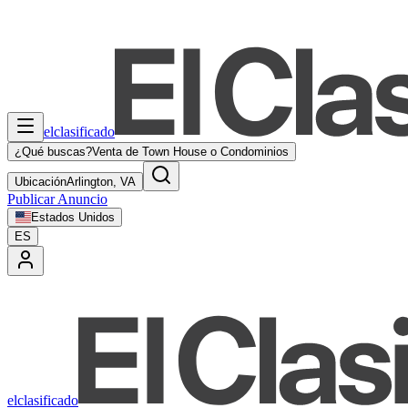
elclasificado
¿Qué buscas?
Venta de Town House o Condominios
Ubicación
Arlington, VA
Publicar Anuncio
Estados Unidos
ES
elclasificado