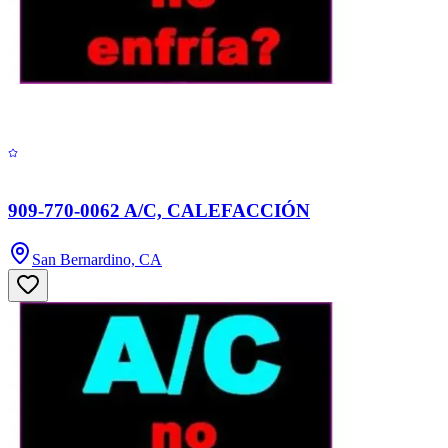
909-770-0062 A/C, CALEFACCIÓN
San Bernardino, CA