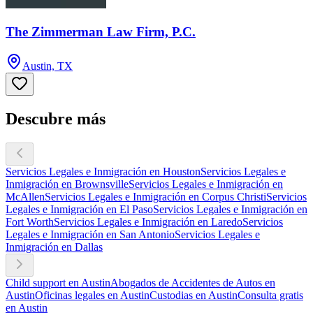
The Zimmerman Law Firm, P.C.
Austin, TX
Descubre más
Servicios Legales e Inmigración en Houston
Servicios Legales e
Inmigración en Brownsville
Servicios Legales e Inmigración en
McAllen
Servicios Legales e Inmigración en Corpus Christi
Servicios
Legales e Inmigración en El Paso
Servicios Legales e Inmigración en
Fort Worth
Servicios Legales e Inmigración en Laredo
Servicios
Legales e Inmigración en San Antonio
Servicios Legales e
Inmigración en Dallas
Child support en Austin
Abogados de Accidentes de Autos en
Austin
Oficinas legales en Austin
Custodias en Austin
Consulta gratis
en Austin