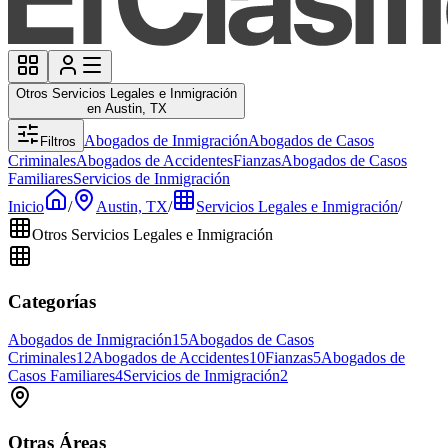
Otros Servicios Legales e Inmigración
en Austin, TX
Abogados de Inmigración
Abogados de Casos
Filtros
Criminales
Abogados de Accidentes
Fianzas
Abogados de Casos
Familiares
Servicios de Inmigración
Inicio
/
Austin, TX
/
Servicios Legales e Inmigración
/
Otros Servicios Legales e Inmigración
Categorías
Abogados de Inmigración
15
Abogados de Casos
Criminales
12
Abogados de Accidentes
10
Fianzas
5
Abogados de
Casos Familiares
4
Servicios de Inmigración
2
Otras Áreas