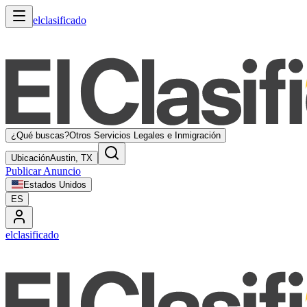
elclasificado
¿Qué buscas?
Otros Servicios Legales e Inmigración
Ubicación
Austin, TX
Publicar Anuncio
Estados Unidos
ES
elclasificado