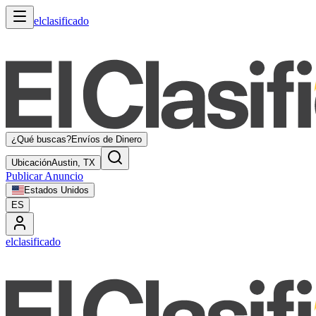
elclasificado
¿Qué buscas?
Envíos de Dinero
Ubicación
Austin, TX
Publicar Anuncio
Estados Unidos
ES
elclasificado