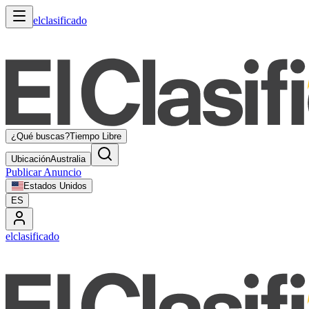
elclasificado
¿Qué buscas?
Tiempo Libre
Ubicación
Australia
Publicar Anuncio
Estados Unidos
ES
elclasificado